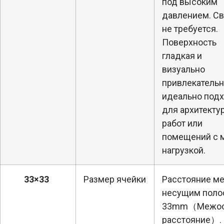
под высоким
давлением. Св
не требуется.
Поверхность
гладкая и
визуально
привлекательн
идеально под
для архитекту
работ или
помещений с 
нагрузкой.
33×33
Размер ячейки
Расстояние м
несущим поло
33mm（Межос
расстояние）.