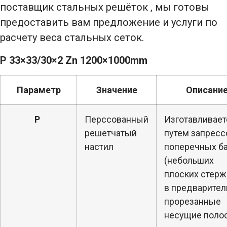
поставщик стальных решёток , мы готовы
предоставить вам предложение и услуги по
расчету веса стальных сеток.
P 33×33/30×2 Zn 1200×1000mm
Параметр
Значение
Описани
P
Перссованный
Изготавливает
решетчатый
путем запресс
настил
поперечных б
(небольших
плоских стерж
в предварител
прорезанные
несущие поло