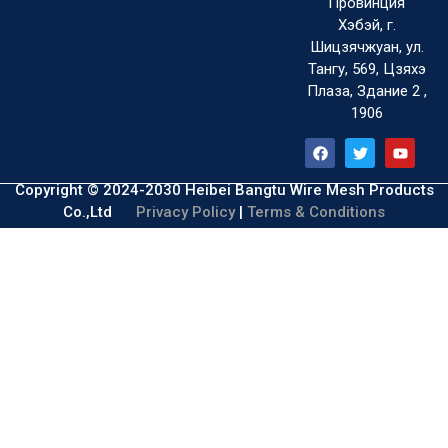
Провинция
Хэбэй, г.
Шицзячжуан, ул.
Тангу, 569, Цзяхэ
Плаза, Здание 2 ,
1906
Copyright © 2024-2030 Heibei Bangtu Wire Mesh Products
Co.,Ltd
Privacy Policy
|
Terms & Conditions