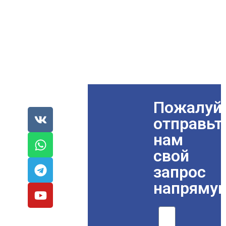
Пожалуйс
отправьт
нам
свой
запрос
напряму