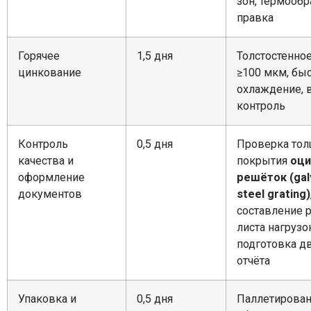
зон, термообр
правка
Горячее
1,5 дня
Толстостенно
цинкование
≥100 мкм, бы
охлаждение, 
контроль
Контроль
0,5 дня
Проверка то
качества и
покрытия
оци
оформление
решёток (gal
документов
steel grating)
составление 
листа нагрузо
подготовка д
отчёта
Упаковка и
0,5 дня
Паллетирован