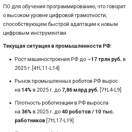
ПО для обучения программированию, что говорит
о высоком уровне цифровой грамотности,
способствующем быстрой адаптации к новым
цифровым инструментам.
Текущая ситуация в промышленности РФ
:
Рост машиностроения РФ до ~
17 трлн руб.
в
2025 г. [4†L11-L14]
Рынок промышленных роботов РФ вырос
на
14%
в 2025 г. до
7,86 млрд руб.
[7†L4-L9]
Плотность роботизации в РФ выросла
на
36%
в 2025 г. до
40 роботов / 10 тыс.
работников
[7†L17-L19]