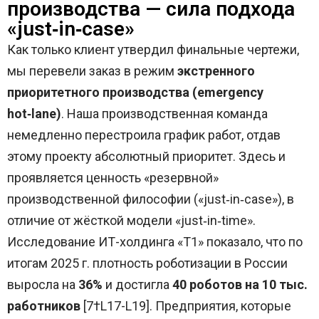
производства — сила подхода
«just‑in‑case»
Как только клиент утвердил финальные чертежи,
мы перевели заказ в режим
экстренного
приоритетного производства (emergency
hot‑lane)
. Наша производственная команда
немедленно перестроила график работ, отдав
этому проекту абсолютный приоритет. Здесь и
проявляется ценность «резервной»
производственной философии («just‑in‑case»), в
отличие от жёсткой модели «just‑in‑time».
Исследование ИТ-холдинга «Т1» показало, что по
итогам 2025 г. плотность роботизации в России
выросла на
36%
и достигла
40 роботов на 10 тыс.
работников
[7†L17-L19]. Предприятия, которые