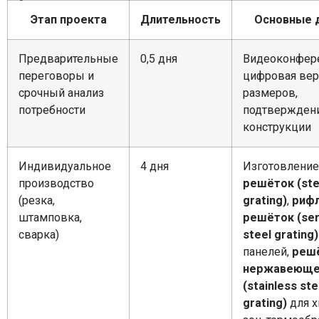
Этап проекта
Длительность
Основные 
Предварительные
0,5 дня
Видеоконфер
переговоры и
цифровая ве
срочный анализ
размеров,
потребности
подтвержден
конструкции
Индивидуальное
4 дня
Изготовлени
производство
решёток (ste
(резка,
grating)
,
риф
штамповка,
решёток (ser
сварка)
steel grating)
панелей,
решё
нержавеюще
(stainless ste
grating)
для х