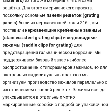
fasteners)
из того же материала, что и сама
решётка. Для этого американского проекта,
поскольку основные
панели решёток (grating
panels)
были из нержавеющей стали 316L, мы
поставили
нержавеющие крепёжные зажимы
(stainless steel grating clips)
и
седловидные
зажимы (saddle clips for grating)
для
предотвращения гальванической коррозии. Мы
поддерживаем базовый запас наиболее
распространённых типоразмеров зажимов, но для
экстренных индивидуальных заказов мы
организуем производство зажимов параллельно с
изготовлением панелей решёток. Зажимы всегда
упаковываются в отдельные четко
маркированные коробки с подробной упаковочной