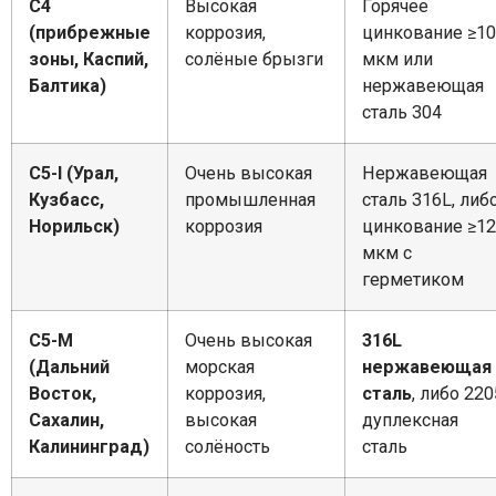
C4
Высокая
Горячее
(прибрежные
коррозия,
цинкование ≥1
зоны, Каспий,
солёные брызги
мкм или
Балтика)
нержавеющая
сталь 304
C5-I (Урал,
Очень высокая
Нержавеющая
Кузбасс,
промышленная
сталь 316L, либ
Норильск)
коррозия
цинкование ≥1
мкм с
герметиком
C5-M
Очень высокая
316L
(Дальний
морская
нержавеющая
Восток,
коррозия,
сталь
, либо 220
Сахалин,
высокая
дуплексная
Калининград)
солёность
сталь