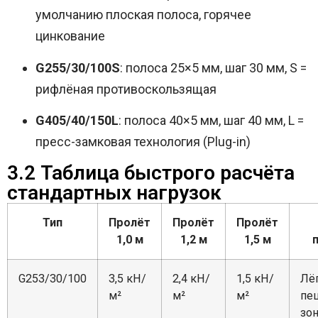
умолчанию плоская полоса, горячее
цинкование
G255/30/100S
: полоса 25×5 мм, шаг 30 мм, S =
рифлёная противоскользящая
G405/40/150L
: полоса 40×5 мм, шаг 40 мм, L =
пресс-замковая технология (Plug-in)
3.2 Таблица быстрого расчёта
стандартных нагрузок
Тип
Пролёт
Пролёт
Пролёт
1,0 м
1,2 м
1,5 м
G253/30/100
3,5 кН/
2,4 кН/
1,5 кН/
Лё
м²
м²
м²
пе
зо