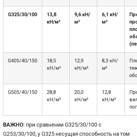
G325/30/100
13,8
9,6 кН/
6,1 кН/
Пр
кН/м²
м²
м²
пр
пл
об
(п
G405/40/150
18,5
12,9
8,3 кН/
Пл
кН/м²
кН/м²
м²
тя
об
G505/40/150
28,8
20,0
12,8
Пр
кН/м²
кН/м²
кН/м²
ви
по
ВАЖНО
: при сравнении G325/30/100 с
G253/30/100, у G325 несущая способность на том