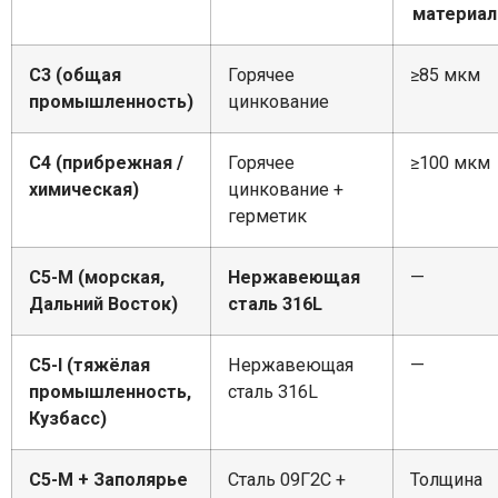
материал
C3 (общая
Горячее
≥85 мкм
промышленность)
цинкование
C4 (прибрежная /
Горячее
≥100 мкм
химическая)
цинкование +
герметик
C5-M (морская,
Нержавеющая
—
Дальний Восток)
сталь 316L
C5-I (тяжёлая
Нержавеющая
—
промышленность,
сталь 316L
Кузбасс)
C5-M + Заполярье
Сталь 09Г2С +
Толщина