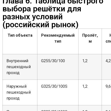
Глава 6. Таблица быстрого
выбора решётки для
разных условий
(российский рынок)
Тип объекта
Рекомендуемый
Пролёт,
тип
м
сп
Внутренний
G255/30/100
1,2
4,2
пешеходный
проход
Наружный
G325/30/100S
1,2
9,6
пешеходный
проход