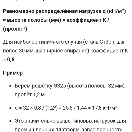
Равномерно распределённая нагрузка q (кН/м²)
≈ высота полосы (мм) × коэффициент K /
(пролёт²)
Для наиболее типичного случая (сталь Ст3сп, шаг
полос 30 мм, шарнирное опирание) коэффициент K
≈
0,8
.
Пример
:
Берём решётку G325 (высота полосы 32 мм),
пролёт 1,2 м
q ≈ 32 × 0,8 / (1,2²) = 25,6 / 1,44 ≈ 17,8 кН/м²
Это значительно выше типовых нагрузок для
промышленных платформ, запас прочности