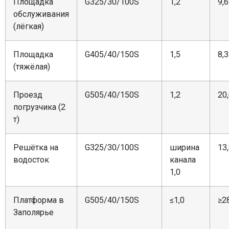
Площадка
G325/30/100S
1,2
9,6
обслуживания
(лёгкая)
Площадка
G405/40/150S
1,5
8,3
(тяжёлая)
Проезд
G505/40/150S
1,2
20
погрузчика (2
т)
Решётка на
G325/30/100S
ширина
13
водосток
канала
1,0
Платформа в
G505/40/150S
≤1,0
≥2
Заполярье