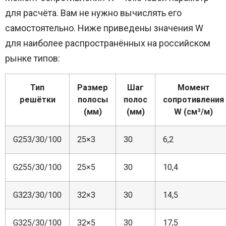
для расчёта. Вам не нужно вычислять его
самостоятельно. Ниже приведены значения W
для наиболее распространённых на российском
рынке типов:
Тип
Размер
Шаг
Момент
решётки
полосы
полос
сопротивления
(мм)
(мм)
W (см³/м)
G253/30/100
25×3
30
6,2
G255/30/100
25×5
30
10,4
G323/30/100
32×3
30
14,5
G325/30/100
32×5
30
17,5