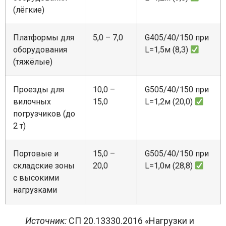
(лёгкие)
Платформы для
5,0 – 7,0
G405/40/150 при
оборудования
L=1,5м (8,3)
(тяжёлые)
Проезды для
10,0 –
G505/40/150 при
вилочных
15,0
L=1,2м (20,0)
погрузчиков (до
2 т)
Портовые и
15,0 –
G505/40/150 при
складские зоны
20,0
L=1,0м (28,8)
с высокими
нагрузками
Источник:
СП 20.13330.2016 «Нагрузки и