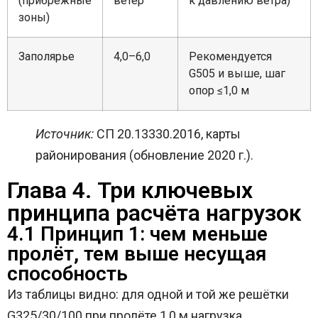
(прибрежные
ветер
к давлению ветра)
зоны)
Заполярье
4,0–6,0
Рекомендуется
G505 и выше, шаг
опор ≤1,0 м
Источник:
СП 20.13330.2016, карты
районирования (обновление 2020 г.).
Глава 4. Три ключевых
принципа расчёта нагрузок
4.1 Принцип 1: чем меньше
пролёт, тем выше несущая
способность
Из таблицы видно: для одной и той же решётки
G325/30/100 при пролёте 1,0 м нагрузка