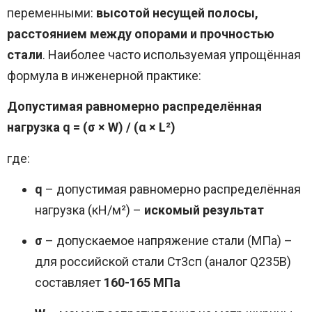
переменными:
высотой несущей полосы,
расстоянием между опорами и прочностью
стали
. Наиболее часто используемая упрощённая
формула в инженерной практике:
Допустимая равномерно распределённая
нагрузка q = (σ × W) / (α × L²)
где:
q
– допустимая равномерно распределённая
нагрузка (кН/м²) –
искомый результат
σ
– допускаемое напряжение стали (МПа) –
для российской стали Ст3сп (аналог Q235B)
составляет
160-165 МПа