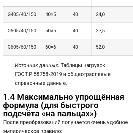
G405/40/150
40×5
40
24,0
G505/40/150
50×5
40
37,5
G605/60/150
60×6
40
52,0
Источник данных:
Таблицы нагрузок
ГОСТ Р 58758-2019 и общеотраслевые
справочные данные.
1.4 Максимально упрощённая
формула (для быстрого
подсчёта «на пальцах»)
После преобразований получается очень удобное
эмпирическое правило: