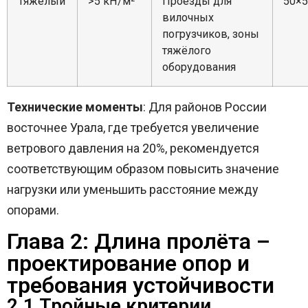
Тяжёлый
>5 кН/м²
Проезды для
50×5
вилочных
погрузчиков, зоны
тяжёлого
оборудования
Технические моменты
: Для районов России
восточнее Урала, где требуется увеличение
ветрового давления на 20%, рекомендуется
соответствующим образом повысить значение
нагрузки или уменьшить расстояние между
опорами.
Глава 2: Длина пролёта –
проектирование опор и
требования устойчивости
2.1 Тройные критерии