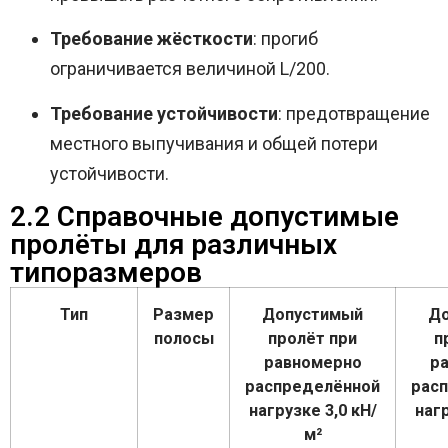
Требование жёсткости
: прогиб
ограничивается величиной L/200.
Требование устойчивости
: предотвращение
местного выпучивания и общей потери
устойчивости.
2.2 Справочные допустимые
пролёты для различных
типоразмеров
Тип
Размер
Допустимый
Д
полосы
пролёт при
п
равномерно
р
распределённой
рас
нагрузке 3,0 кН/
нагр
м²