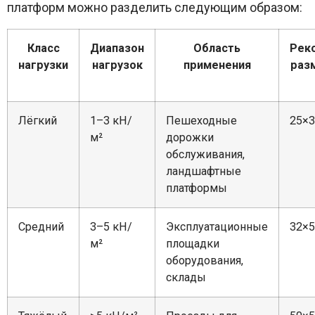
платформ можно разделить следующим образом:
Класс
Диапазон
Область
Рек
нагрузки
нагрузок
применения
раз
Лёгкий
1–3 кН/
Пешеходные
25×3
м²
дорожки
обслуживания,
ландшафтные
платформы
Средний
3–5 кН/
Эксплуатационные
32×5
м²
площадки
оборудования,
склады